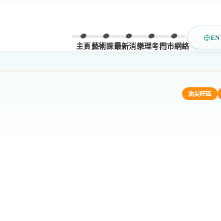
EN
主頁
藝術課程
最新消息
樂理考場
門市網絡
油尖旺區