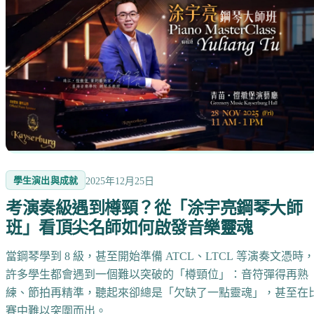
學生演出與成就
2025年12月25日
考演奏級遇到樽頸？從「涂宇亮鋼琴大師
班」看頂尖名師如何啟發音樂靈魂
當鋼琴學到 8 級，甚至開始準備 ATCL、LTCL 等演奏文憑時
許多學生都會遇到一個難以突破的「樽頸位」：音符彈得再熟
練、節拍再精準，聽起來卻總是「欠缺了一點靈魂」，甚至在
賽中難以突圍而出。